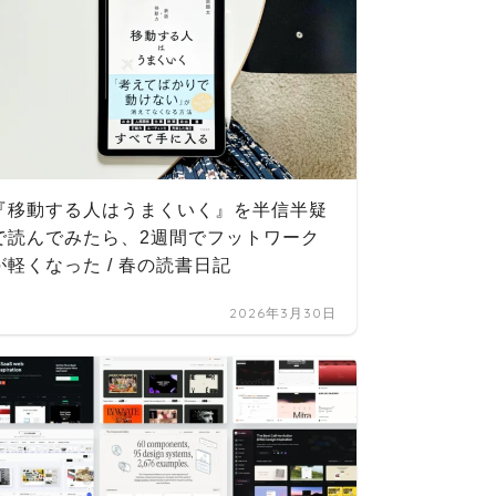
目標達
『移動する人はうまくいく』を半信半疑
刷用テ
で読んでみたら、2週間でフットワーク
A4販売
が軽くなった / 春の読書日記
2026年3月30日