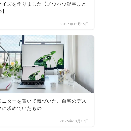
クイズを作りました【ノウハウ記事まと
リアの
め】
2025年12月16日
モニターを置いて気づいた、自宅のデス
クに求めていたもの
2025年10月19日