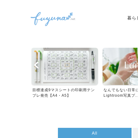
暮ら
｜ちょうどいい
目標達成9マスシートの印刷用テン
なんでもない日常
...
プレ発売【A4・A5】
Lightroom写真プ..
All