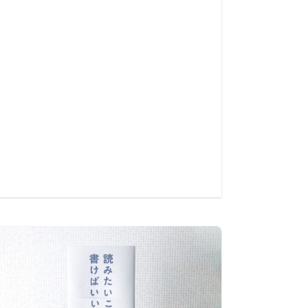
デザイ
する10