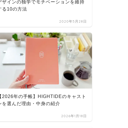
デザインの独学でモチベーションを維持
（202
する10の方法
2020年5月28日
人生を
【2026年の手帳】HIGHTIDEのキャスト
【モー
ンを選んだ理由・中身の紹介
2026年1月18日