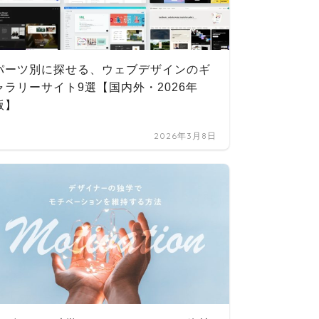
朝活か
パーツ別に探せる、ウェブデザインのギ
用BGM
ャラリーサイト9選【国内外・2026年
版】
2026年3月8日
【手帳
る！大