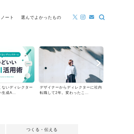
・ノート
選んでよかったもの
くないディレクター
デザイナーからディレクターに社内
【手帳活用術
成A...
転職して2年。変わったこ...
させる！大人の
つくる・伝える