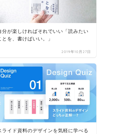
自分が楽しければそれでいい「読みたい
軽やか
ことを、書けばいい。」
2019年10月27日
スライド資料のデザインを気軽に学べる
インテ