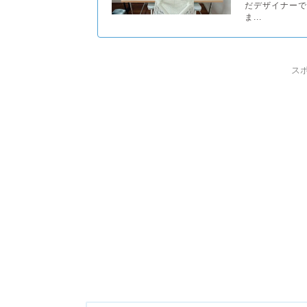
だデザイナーで
ま...
ス