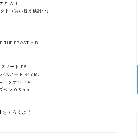
ア WiT
ダクト（買い替え検討中）
THE FROST AIR
イズノート B5
パスノート セミB5
ークオン 0.4
ペン 0.5mm
ク
具をそろえよう