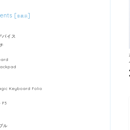
ents
[
]
非表示
デバイス
ンチ
ard
ackpad
ic Keyboard Folio
）
 P3
ブル