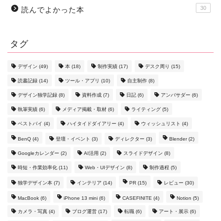
30
読んでよかった本
タグ
デザイン
(49)
本
(18)
制作実績
(17)
デスク周り
(15)
読書記録
(14)
ツール・アプリ
(10)
自主制作
(8)
デザイン独学記録
(8)
資料作成
(7)
日記
(6)
アンバサダー
(6)
執筆実績
(6)
メディア掲載・取材
(6)
ライティング
(5)
ベストバイ
(4)
ハイタイドダイアリー
(4)
ウィッシュリスト
(4)
BenQ
(4)
登壇・イベント
(3)
ディレクター
(3)
Blender
(2)
Googleカレンダー
(2)
AI活用
(2)
スライドデザイン
(8)
時短・作業効率化
(11)
Web・UIデザイン
(8)
制作過程
(5)
独学デザイン本
(7)
インテリア
(14)
PR
(15)
レビュー
(30)
MacBook
(6)
iPhone 13 mini
(6)
CASEFINITE
(4)
Notion
(5)
カメラ・写真
(4)
ブログ運営
(17)
転職
(6)
アート・展示
(6)