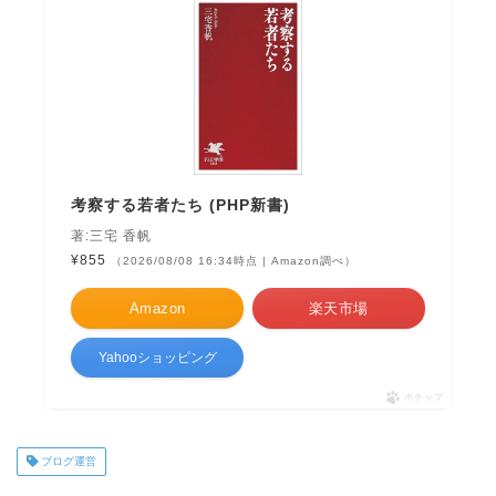
考察する若者たち (PHP新書)
著:三宅 香帆
¥855
（2026/08/08 16:34時点 | Amazon調べ）
Amazon
楽天市場
Yahooショッピング
ポチップ
ブログ運営